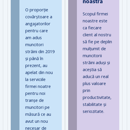
noastră
O proporție
Scopul firmei
covărștoare a
noastre este
angajatorilor
ca fiecare
pentru care
client al nostru
am adus
să fie pe deplin
muncitori
mulțumit de
străini din 2019
muncitorii
și până în
străini aduși și
prezent, au
aceștia să
apelat din nou
aducă un real
la serviciile
plus valoare
firmei noatre
prin
pentru noi
productivitate,
tranșe de
stabilitate și
muncitori pe
seriozitate.
măsură ce au
avut un nou
necesar de