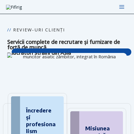
Skip
Main
to
Men
content
//
REVIEW-URI CLIENȚI
Servicii complete de recrutare și furnizare de
forță de muncă
– lucrători străini din Asia
Încredere
și
profesiona
Misiunea
lism