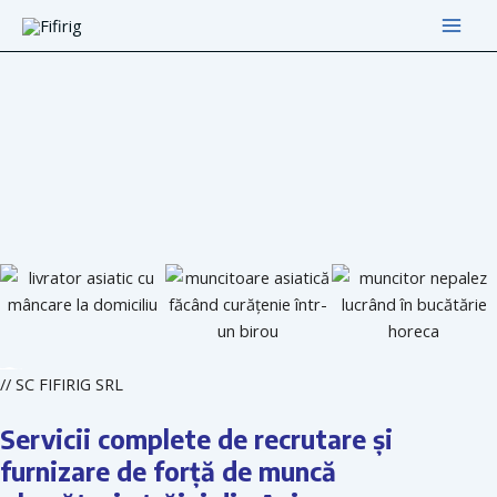
Skip
Main
to
Men
content
//
SC FIFIRIG SRL
Servicii complete de recrutare și
furnizare de forță de muncă